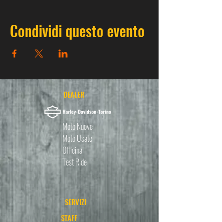
Condividi questo evento
DEALER
Moto Nuove
Moto Usate
Officina
Test Ride
SERVIZI
STAFF