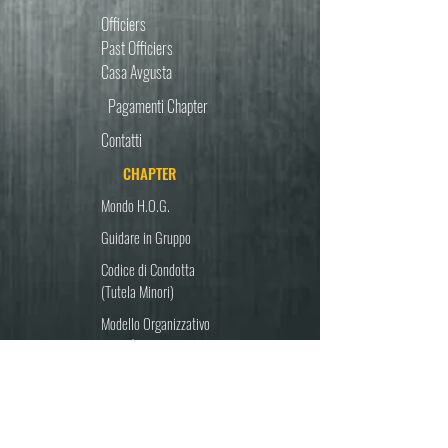
Officiers
Past Officiers
Casa Avgusta
Pagamenti Chapter
Contatti
CHAPTER
Mondo H.O.G.
Guidare in Gruppo
Codice di Condotta
(Tutela Minori)
Modello Organizzativo
Attività Sportiva
SEGUICI SUI SOCIAL