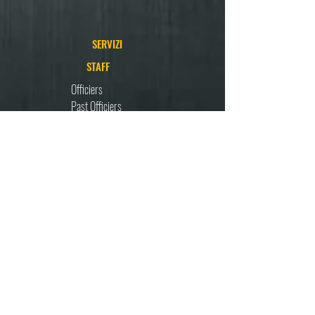
SERVIZI
STAFF
Officiers
Past Officiers
Casa Avgusta
Pagamenti Chapter
Contatti
CHAPTER
Mondo H.O.G.
Guidare in Gruppo
Codice di Condotta
(Tutela Minori)
Modello Organizzativo