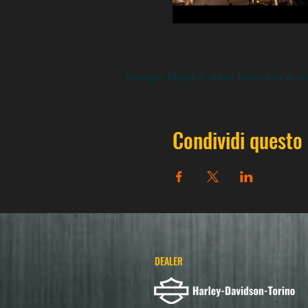
Google Maps è stato bloccato a caus
Condividi questo
DEALER