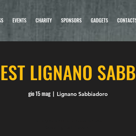
SS
EVENTS
CHARITY
SPONSORS
GADGETS
CONTACT
FEST LIGNANO SAB
gio 15 mag
  |  
Lignano Sabbiadoro
La registrazione è stata chiusa
Scopri gli altri eventi