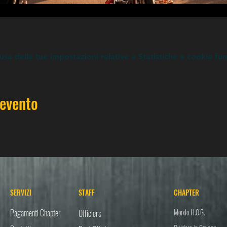
a delle tue impostazioni relative a Statistiche e cookie fun
 evento
SERVIZI
STAFF
CHAPTER
Pagamenti Chapter
Mondo H.O.G.
Officiers